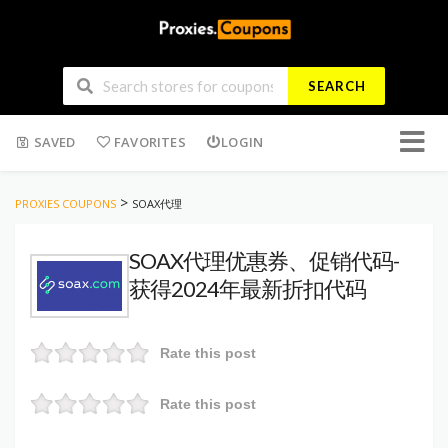
SEARCH
Skip
SAVED
FAVORITES
LOGIN
to
conten
>
PROXIES COUPONS
SOAX代理
SOAX代理优惠券、促销代码-
获得2024年最新折扣代码
Rate this post
Rate this post