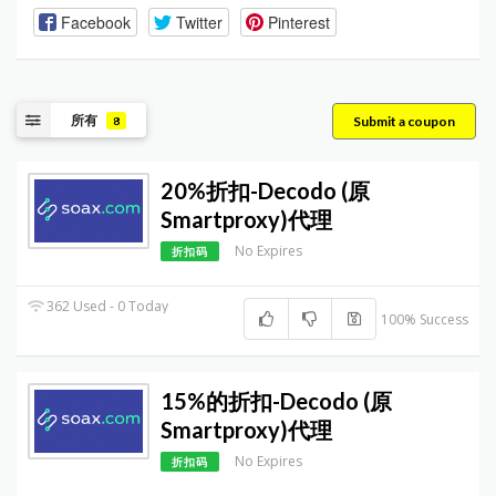
Facebook
Twitter
Pinterest
所有
Submit a coupon
8
20%折扣-Decodo (原
Smartproxy)代理
No Expires
折扣码
362 Used - 0 Today
100% Success
15%的折扣-Decodo (原
Smartproxy)代理
No Expires
折扣码