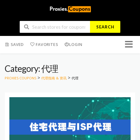
SEARCH
Skip
SAVED
FAVORITES
LOGIN
to
conten
Category: 代理
>
>
PROXIES COUPONS
代理指南 & 资讯
代理