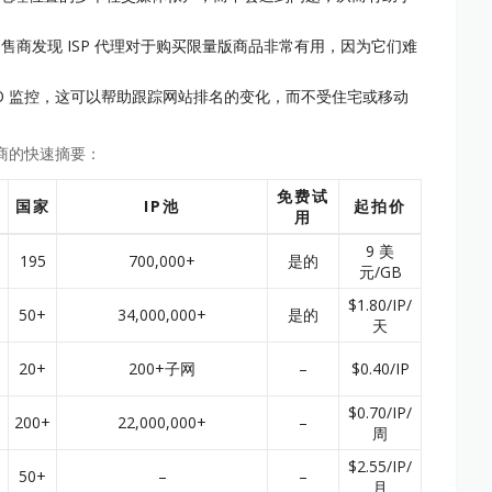
商发现 ISP 代理对于购买限量版商品非常有用，因为它们难
SEO 监控，这可以帮助跟踪网站排名的变化，而不受住宅或移动
供商的快速摘要：
免费试
国家
IP池
起拍价
用
户
9 美
195
700,000+
是的
元/GB
，
$1.80/IP/
50+
34,000,000+
是的
天
P
20+
200+子网
–
$0.40/IP
$0.70/IP/
200+
22,000,000+
–
周
$2.55/IP/
50+
–
–
月