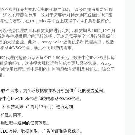
灵活的ISP代理解决方案和实惠的价格而闻名。该公司拥有覆盖50多
提供广泛的地理覆盖范围，这对于需要针对特定地区或绕过地理限
可靠性而著称，在Trustpilot等平台上获得了714多条积极评价。
性。用户可以根据代理数量和租赁期限进行定制，租赁期从1周到12个月
ller成为各种规模用户的理想选择，无论是需要单个IP进行轻量级任
型企业。此外，Proxy-Seller还提供多种代理类型，包括
旋转移动4G/5G代理，满足不同用户的需求。
ISP代理的起价为每天每个IP 1.80美元，数据中心IPv4代理从每
长期租赁的折扣，这使得大规模运营的成本更加经济实惠。Proxy-
户在设置或使用代理过程中遇到的任何问题都能得到及时解决。该公司
量。
盖50多个国家，为全球数据收集和分析提供广泛的覆盖范围。
IPv4/IPv6代理和旋转移动4G/5G代理。
）和租赁期限（1周到12个月）进行定制。
率和低封禁率。
使用过程中遇到的任何问题。
SEO监控、数据抓取、广告验证和隐私保护。