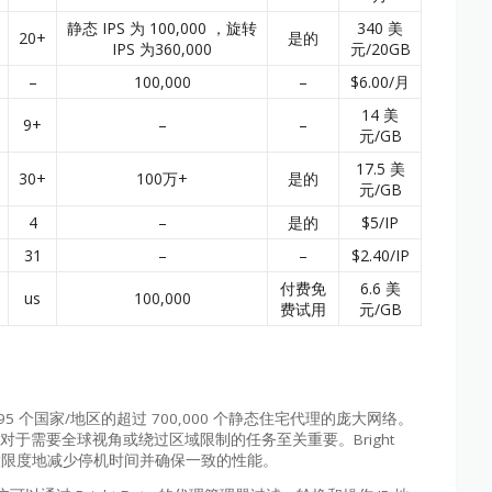
静态 IPS 为 100,000 ，旋转
340 美
20+
是的
IPS 为360,000
元/20GB
–
100,000
–
$6.00/月
14 美
9+
–
–
元/GB
17.5 美
30+
100万+
是的
元/GB
4
–
是的
$5/IP
31
–
–
$2.40/IP
付费免
6.6 美
us
100,000
费试用
元/GB
约 195 个国家/地区的超过 700,000 个静态住宅代理的庞大网络。
对于需要全球视角或绕过区域限制的任务至关重要。Bright
最大限度地减少停机时间并确保一致的性能。