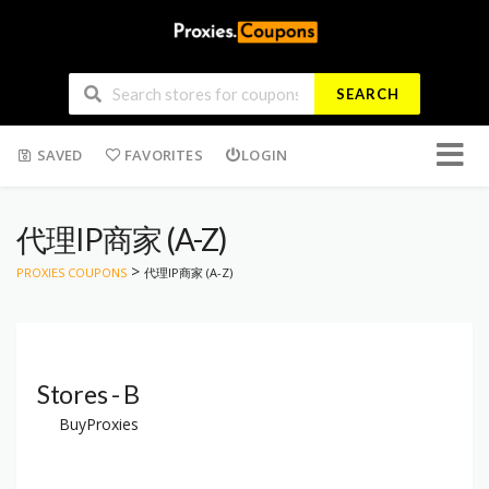
SEARCH
Skip
SAVED
FAVORITES
LOGIN
to
conten
代理IP商家 (A-Z)
>
PROXIES COUPONS
代理IP商家 (A-Z)
Stores - B
BuyProxies