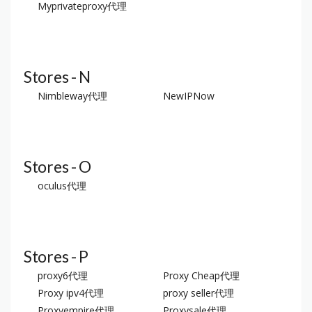
Myprivateproxy代理
Stores - N
Nimbleway代理
NewIPNow
Stores - O
oculus代理
Stores - P
proxy6代理
Proxy Cheap代理
Proxy ipv4代理
proxy seller代理
Proxyempire代理
Proxysale代理