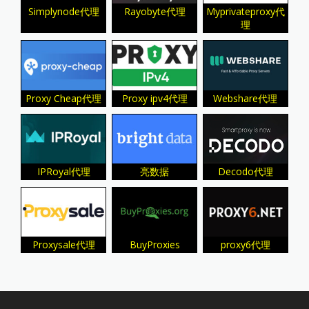
Simplynode代理
Rayobyte代理
Myprivateproxy代
理
Proxy Cheap代理
Proxy ipv4代理
Webshare代理
IPRoyal代理
亮数据
Decodo代理
Proxysale代理
BuyProxies
proxy6代理