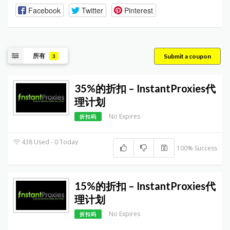
Facebook
Twitter
Pinterest
所有
Submit a coupon
3
35%的折扣 – InstantProxies代
理计划
No Expires
折扣码
438 Used - 0 Today
100% Success
15%的折扣 – InstantProxies代
理计划
No Expires
折扣码