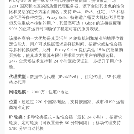
Proxy-Seller 是一家专业的代理服务提供商，提供覆盖全球
220+ 国家和地区的高质量代理服务器。该平台以其出色的性价
比和灵活的定价方案而闻名，支持 IPv4、IPv6、住宅、ISP 和移
动代理等多种类型。Proxy-Seller 特别适合需要大规模代理网络
但又注重成本控制的用户，其最高可达 1 Gbps 的连接速度和
99% 的正常运行时间确保了稳定可靠的服务表现。
该服务商的一大优势是其灵活的 IP 轮换机制和精准的地理位置
定位能力。用户可以根据需求选择按时间、按请求或粘性会话
等多种轮换模式。此外，Proxy-Seller 提供高达 15% 的批量购
买折扣，使其成为预算有限但需求量大的用户的理想选择。
24/7 全天候技术支持和 24 小时退款保证进一步提升了用户体
验。
代理类型：
数据中心代理（IPv4/IPv6）、住宅代理、ISP 代理、
移动代理
网络规模：
2000万+ 住宅IP地址
位置：
超超过 220 个国家/地区，支持按国家、城市和 ISP 运营
商精准定位
IP 轮换：
多种轮换模式 – 粘性会话（最长 24 小时）、按请求
轮换、定时轮换（可设置最长 60 分钟间隔）；移动代理支持
5/30 分钟自动轮换