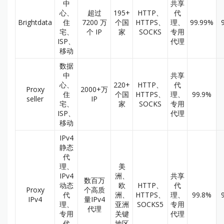
中
共享
心、
超过
195+
HTTP、
代
Brightdata
住
7200 万
个国
HTTPS、
理、
99.99%
宅、
个 IP
家
SOCKS
专用
ISP、
代理
移动
数据
中
共享
心、
220+
HTTP、
代
Proxy
2000+万
住
个国
HTTPS、
理、
99.9%
seller
IP
宅、
家
SOCKS
专用
ISP、
代理
移动
IPv4
静态
代
理、
美
IPv4
洲、
共享
数百万
动态
欧
HTTP、
代
Proxy
个高质
代
洲、
HTTPS、
理、
99.8%
IPv4
量IPv4
理、
亚洲
SOCKS5
专用
代理
专用
关键
代理
代
地区