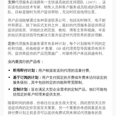
支持
代理服务必须拥有一支快速高效的支持团队（24/7）。这
应该包括由技术专家、销售人员和客户服务成员组成的异构团
队。目标是随时为用户提供帮助，无论时区或地理位置。
用户必须能够通过各种渠道联系公司，包括实时聊天、电子邮
件和票证。除了响应式支持之外，最好的代理服务器提供商还
提供训练营、详细的文档页面、教程、博客文章和视频。丰富
的知识库提供指导性解决方案并促进对代理世界的更好理解。
定价
代理服务器服务通常有多种计划，每个计划都有不同的定
价和功能。价格根据 IP 数量、GB 或代理类型等因素而有所不
同。提供商提供的产品范围越广，对最终用户来说就越有利。
业内最流行的产品有：
即用即付计划：
用户根据发送到代理的流量付费。
基于订阅的计划：
用户支付固定的月费或年费来访问设定的
服务级别，其中包括特定的功能和带宽限制。
定制计划：
旨在满足大型企业需求的定制产品。他们可能包
括指定的客户经理来提供支持。
随着时间的推移，价格往往会发生很大变化，因此密切关注所
选提供商的定价页面至关重要。另一个重要的考虑因素是在选
择付费计划之前是否可以提供免费试用来测试代理服务的质