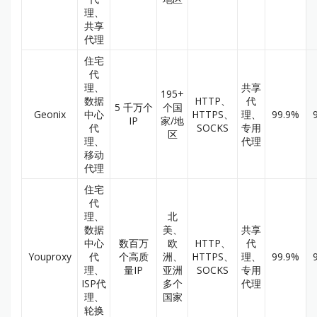
理、
共享
代理
住宅
代
理、
共享
195+
数据
HTTP、
代
5 千万个
个国
Geonix
中心
HTTPS、
理、
99.9%
IP
家/地
代
SOCKS
专用
区
理、
代理
移动
代理
住宅
代
理、
北
数据
美、
共享
中心
数百万
欧
HTTP、
代
Youproxy
代
个高质
洲、
HTTPS、
理、
99.9%
理、
量IP
亚洲
SOCKS
专用
ISP代
多个
代理
理、
国家
轮换