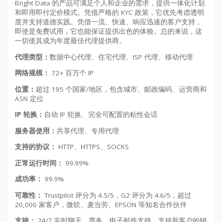
Bright Data 的产品可满足个人和企业的需求，提供一体化计划
和即用即付定价模式。凭借严格的 KYC 政策，它优先考虑透明
度并支持道德实践。凭借一流、快速、响应迅速的客户支持，
即使是免费试用，它也能保证提供出色的体验。总的来说，这
一切使其成为年度最佳代理提供商。
代理类型：
数据中心代理、住宅代理、ISP 代理、移动代理
网络规模：
72+ 百万个 IP
位置：
超过 195 个国家/地区，包含城市、邮政编码、运营商和
ASN 定位
IP 轮换：
自动 IP 轮换、完全可配置的粘性会话
服务器使用：
共享代理、专用代理
支持的协议：
HTTP、HTTPS、SOCKS
正常运行时间：
99.99%
成功率：
99.9%
可靠性：
Trustpilot 评分为 4.5/5，G2 评分为 4.6/5，超过
20,000 家客户，微软、麦当劳、EPSON 等知名合作伙伴
支持：
24/7 实时聊天、票务、电子邮件支持、支持新客户的销