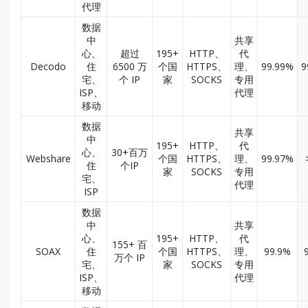
代理
数据
中
共享
心、
超过
195+
HTTP、
代
Decodo
住
6500 万
个国
HTTPS、
理、
99.99%
9
宅、
个 IP
家
SOCKS
专用
ISP、
代理
移动
数据
共享
中
195+
HTTP、
代
心、
30+百万
Webshare
个国
HTTPS、
理、
99.97%
住
个IP
家
SOCKS
专用
宅、
代理
ISP
数据
中
共享
心、
195+
HTTP、
代
155+ 百
SOAX
住
个国
HTTPS、
理、
99.9%
万个 IP
宅、
家
SOCKS
专用
ISP、
代理
移动