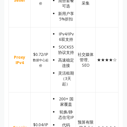
Seller
混合套餐
采集
价
可选
新用户享
5%折扣
IPv4/IPv
6双支持
SOCKS5
协议支持
$0.72/IP
社交媒体
Proxy
管理、
★★★★☆
高速稳定
数据中心起
IPv4
SEO
连接
价
灵活租期
（3天
起）
200+ 国
家覆盖
轮换/静
态住宅IP
预算有限
$0.04/IP
代码