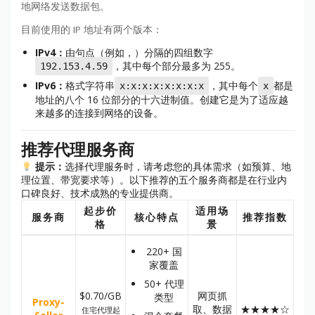
地网络发送数据包。
目前使用的 IP 地址有两个版本：
IPv4：
由句点（例如，）分隔的四组数字
，其中每个部分最多为 255。
192.153.4.59
IPv6：
格式字符串
，其中每个
都是
x:x:x:x:x:x:x:x
x
地址的八个 16 位部分的十六进制值。创建它是为了适应越
来越多的连接到网络的设备。
推荐代理服务商
提示：
选择代理服务时，请考虑您的具体需求（如预算、地
理位置、带宽要求等）。以下推荐的五个服务商都是在行业内
口碑良好、技术成熟的专业提供商。
起步价
适用场
服务商
核心特点
推荐指数
格
景
220+ 国
家覆盖
50+ 代理
$0.70/GB
网页抓
类型
Proxy-
取、数据
★★★★☆
住宅代理起