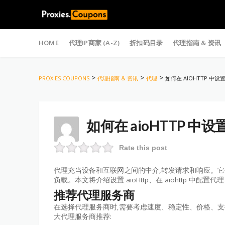
Skip
to
HOME
代理IP商家 (A-Z)
折扣码目录
代理指南 & 资讯
content
>
>
>
PROXIES COUPONS
代理指南 & 资讯
代理
如何在 AIOHTTP 中设
如何在 aioHTTP 中
Rate this post
代理充当设备和互联网之间的中介,转发请求和响应。
负载。
本文将介绍设置 aioHttp、在 aiohttp 中配
推荐代理服务商
在选择代理服务商时,需要考虑速度、稳定性、价格、
大代理服务商推荐: