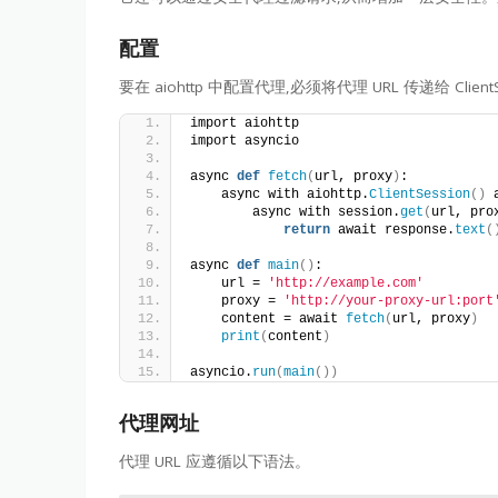
配置
要在 aiohttp 中配置代理,必须将代理 URL 传递给 Cli
import aiohttp
import asyncio
async 
def
fetch
(
url, proxy
)
:
    async with aiohttp.
ClientSession
()
 
        async with session.
get
(
url, pro
return
 await response.
text
(
async 
def
main
()
:
    url = 
'http://example.com'
    proxy = 
'http://your-proxy-url:port
    content = await 
fetch
(
url, proxy
)
print
(
content
)
asyncio.
run
(
main
())
代理网址
代理 URL 应遵循以下语法。