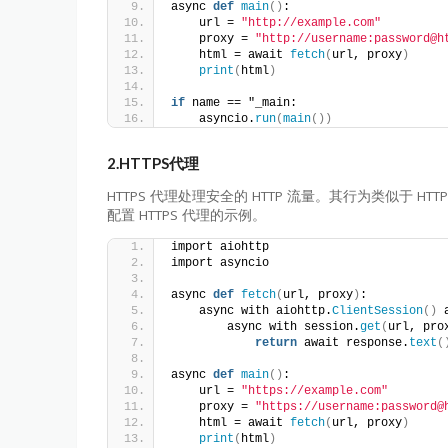
async 
def
main
()
:
    url = 
"http://example.com"
    proxy = 
"http://username:password@h
    html = await 
fetch
(
url, proxy
)
print
(
html
)
if
 name == "_main:
    asyncio.
run
(
main
())
2.HTTPS代理
HTTPS 代理处理安全的 HTTP 流量。其行为类似于 HT
配置 HTTPS 代理的示例。
import aiohttp
import asyncio
async 
def
fetch
(
url, proxy
)
:
    async with aiohttp.
ClientSession
()
 
        async with session.
get
(
url, pro
return
 await response.
text
(
async 
def
main
()
:
    url = 
"https://example.com"
    proxy = 
"https://username:password@
    html = await 
fetch
(
url, proxy
)
print
(
html
)