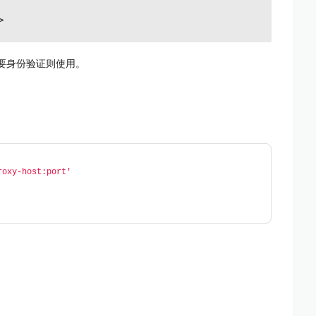
要身份验证则使用。
roxy-host:port'
理