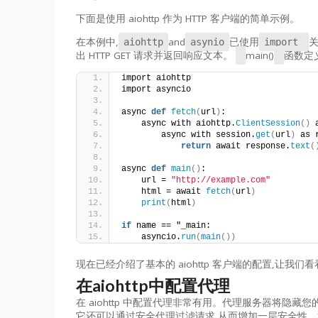
下面是使用 aiohttp 作为 HTTP 客户端的简单示例。
在本例中,
and
已使用
关
aiohttp
asynio
import
出 HTTP GET 请求并返回响应文本。
main()
函数定义
import aiohttp
import asyncio
async 
def
fetch
(
url
)
:
    async with aiohttp.
ClientSession
()
 
        async with session.
get
(
url
)
 as 
return
 await response.
text
(
async 
def
main
()
:
    url = 
"http://example.com"
    html = await 
fetch
(
url
)
print
(
html
)
if
 name == "_main:
    asyncio.
run
(
main
())
现在已经介绍了基本的 aiohttp 客户端的配置,让我们看看
在aiohttp中配置代理
在 aiohttp 中配置代理非常有用。代理服务器将隐藏
它还可以通过安全代理过滤请求,从而增加一层安全性。通过