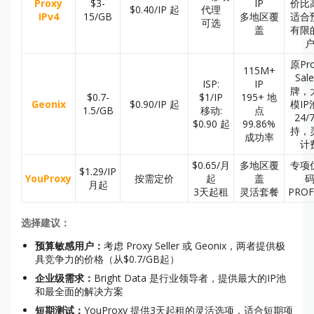
Proxy
$3-
IP
价比
$0.40/IP 起
代理
IPv4
15/GB
多地区覆
适合
可选
盖
有限
原Pro
115M+
Sal
ISP:
IP
牌，
$0.7-
$1/IP
195+ 地
Geonix
$0.90/IP 起
模IP
1.5/GB
移动:
点
24/
$0.90 起
99.86%
持，
成功率
计
$0.65/月
多地区覆
专项
$1.29/IP
YouProxy
按需定价
起
盖
月起
3天起租
灵活套餐
PROF
选择建议：
预算敏感用户：
考虑 Proxy Seller 或 Geonix，两者提供极
具竞争力的价格（从$0.7/GB起）
企业级需求：
Bright Data 是行业领导者，提供最大的IP池
和最全面的解决方案
短期测试：
YouProxy 提供3天起租的灵活选项，适合短期项