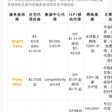
受推崇的五家代理服务提供商及其详细信息：
服务提供
住宅代
数据中心代
ISP/移
网络规
主
商
理价格
理
动代理
模
市场
者，
ISP:
$4-
全球最大
级解
$1.3+/IP
Bright
8/GB
$0.066-
网络
案，
移动:
Data
0.65/IP
72M+ IP
免
促销价
$5-
池
用，
$2.50/GB
42/GB
代理
选
价格
竞争
ISP:
220+ 国
支持
Proxy
$0.7/GB
competitively
$1/IP 起
家
媒体
Seller
起
priced
移动:
大IP池
戏，
$0.75 起
的付
专注I
100,000+
代理
ISP/移动