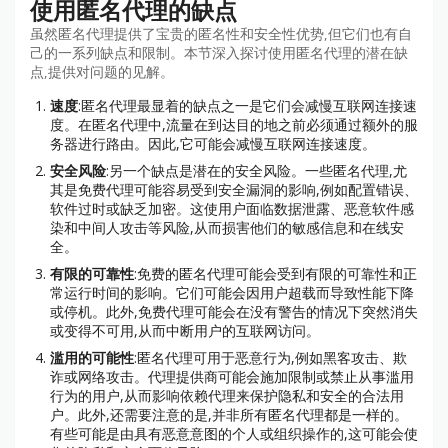
使用匿名代理的缺点
虽然匿名代理提供了宝贵的匿名性和安全性优势,但它们也有自
己的一系列缺点和限制。本节深入探讨使用匿名代理的潜在缺
点,提供对问题的见解。
速度
:匿名代理最显着的缺点之一是它们会减慢互联网连接速
度。在匿名代理中,流量在到达目的地之前必须通过额外的服
务器进行路由。因此,它可能会减慢互联网连接速度。
安全风险
:另一个缺点是潜在的安全风险。一些匿名代理,尤
其是免费代理可能容易受到安全漏洞的影响,例如配置错误、
软件过时或缺乏加密。这使用户面临数据泄露、恶意软件感
染和中间人攻击等风险,从而损害他们的敏感信息和在线安
全。
有限的可靠性
:免费的匿名代理可能会受到有限的可靠性和正
常运行时间的影响。它们可能会因用户超载而导致性能下降
或停机。此外,免费代理可能会在没有警告的情况下突然消失
或变得不可用,从而中断用户的互联网访问。
滥用的可能性
:匿名代理可用于恶意行为,例如黑客攻击、欺
诈或网络攻击。代理提供商可能会施加限制或禁止从事滥用
行为的用户,从而影响依赖代理来保护隐私和安全的合法用
户。此外,还需要注意的是,并非所有匿名代理都是一样的。
有些可能是由具有恶意意图的个人或组织操作的,这可能会使