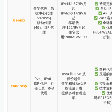
IPv4:$1.57/IP/月
透明定
住宅代理、数
起
自动 IP
据中心代理
IPv6:$0.14/IP/月
API 
(IPv4/IPv6)、
起
24/7 
Geonix
移动代理
移动代
全球
(4G)、ISP 代
理:$55/IP/月起
优
理
住宅试
码:BHWSAL
用:200MB/$1.99
折扣)
多种代
IPv4 和 IPv6 从
灵活的
IPv4、IPv6、
低价起售
案
ISP 代理、住
住宅和移动代理
控制面
YouProxy
宅代理、移动
按流量计费
技术支
代理
提供多种套餐选
优
项
码:PR15OF
折扣)