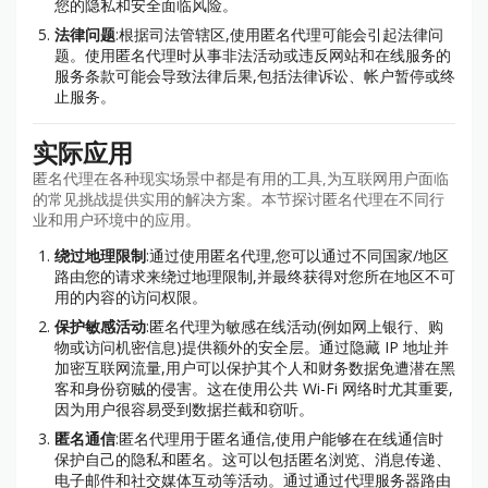
您的隐私和安全面临风险。
法律问题
:根据司法管辖区,使用匿名代理可能会引起法律问
题。使用匿名代理时从事非法活动或违反网站和在线服务的
服务条款可能会导致法律后果,包括法律诉讼、帐户暂停或终
止服务。
实际应用
匿名代理在各种现实场景中都是有用的工具,为互联网用户面临
的常见挑战提供实用的解决方案。本节探讨匿名代理在不同行
业和用户环境中的应用。
绕过地理限制
:通过使用匿名代理,您可以通过不同国家/地区
路由您的请求来绕过地理限制,并最终获得对您所在地区不可
用的内容的访问权限。
保护敏感活动
:匿名代理为敏感在线活动(例如网上银行、购
物或访问机密信息)提供额外的安全层。通过隐藏 IP 地址并
加密互联网流量,用户可以保护其个人和财务数据免遭潜在黑
客和身份窃贼的侵害。这在使用公共 Wi-Fi 网络时尤其重要,
因为用户很容易受到数据拦截和窃听。
匿名通信
:匿名代理用于匿名通信,使用户能够在在线通信时
保护自己的隐私和匿名。这可以包括匿名浏览、消息传递、
电子邮件和社交媒体互动等活动。通过通过代理服务器路由