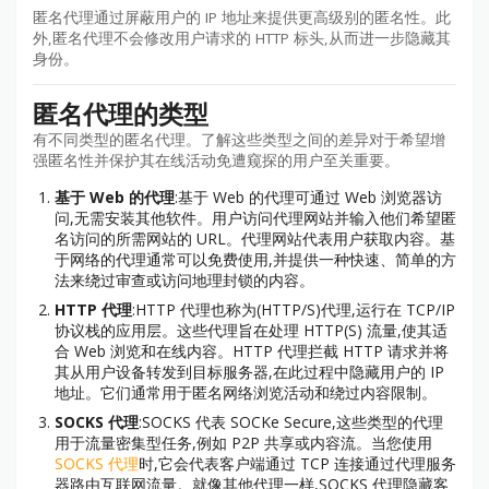
匿名代理通过屏蔽用户的 IP 地址来提供更高级别的匿名性。此
外,匿名代理不会修改用户请求的 HTTP 标头,从而进一步隐藏其
身份。
匿名代理的类型
有不同类型的匿名代理。了解这些类型之间的差异对于希望增
强匿名性并保护其在线活动免遭窥探的用户至关重要。
基于 Web 的代理
:基于 Web 的代理可通过 Web 浏览器访
问,无需安装其他软件。用户访问代理网站并输入他们希望匿
名访问的所需网站的 URL。代理网站代表用户获取内容。基
于网络的代理通常可以免费使用,并提供一种快速、简单的方
法来绕过审查或访问地理封锁的内容。
HTTP 代理
:HTTP 代理也称为(HTTP/S)代理,运行在 TCP/IP
协议栈的应用层。这些代理旨在处理 HTTP(S) 流量,使其适
合 Web 浏览和在线内容。HTTP 代理拦截 HTTP 请求并将
其从用户设备转发到目标服务器,在此过程中隐藏用户的 IP
地址。它们通常用于匿名网络浏览活动和绕过内容限制。
SOCKS 代理
:SOCKS 代表 SOCKe Secure,这些类型的代理
用于流量密集型任务,例如 P2P 共享或内容流。当您使用
SOCKS 代理
时,它会代表客户端通过 TCP 连接通过代理服务
器路由互联网流量。就像其他代理一样,SOCKS 代理隐藏客