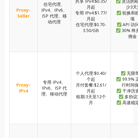
共享 IPv4:$0.35/
灵活的租
住宅代理、
月起
少3天
Proxy-
IPv4、IPv6、
专用 IPv4:$1.77/
轮换和
Seller
ISP 代理、移
月起
项
动代理
住宅代理:$0.70-
API 
3.50/GB
30% 
佣金
个人代理:$0.40/
无限
个起
99.9%
专用 IPv4、
Proxy-
月付套餐:$2.61/
行时间
IPv6、ISP 代
IPv4
月起
干净历
理、移动代理
租期:3天至12个
多协议
月
高速稳