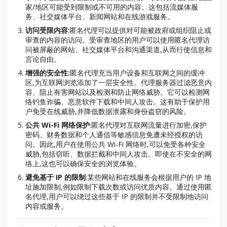
家/地区可能受到限制或不可用的内容。这包括流媒体服
务、社交媒体平台、新闻网站和在线游戏服务。
访问受限内容
:匿名代理可以提供对可能被政府或组织阻止或
审查的内容的访问。受审查地区的用户可以使用匿名代理访
问被屏蔽的网站、社交媒体平台和沟通渠道,从而行使信息和
言论自由。
增强的安全性:
匿名代理充当用户设备和互联网之间的缓冲
区,为互联网浏览添加了一层安全性。代理服务器过滤恶意内
容、阻止有害网站以及检测和防止网络威胁。它可以检测网
络钓鱼诈骗、恶意软件下载和中间人攻击。这有助于保护用
户免受在线威胁,并降低数据泄露和身份盗窃的风险。
公共 Wi-Fi 网络保护
:匿名代理对互联网流量进行加密,保护
密码、财务数据和个人通信等敏感信息免遭未经授权的访
问。因此,用户在使用公共 Wi-Fi 网络时,可以免受各种安全
威胁,包括窃听、数据拦截和中间人攻击。即使在不安全的网
络上,这也可以确保安全的浏览体验。
避免基于 IP 的限制
:某些网站和在线服务会根据用户的 IP 地
址施加限制,例如限制下载次数或访问优质内容。通过使用匿
名代理,用户可以绕过这些基于 IP 的限制并不受限制地访问
内容或服务。