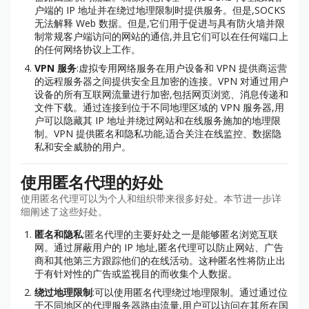
户端的 IP 地址并在绕过地理限制时提供服务。但是,SOCKS
无法解释 Web 数据。但是,它们用于促进与具有防火墙并限
制常规客户端访问的网站的通信,并且它们可以在任何端口上
的任何网络协议上工作。
VPN 服务
:虚拟专用网络服务在用户设备和 VPN 提供商运营
的远程服务器之间提供安全且加密的连接。VPN 对通过用户
设备的所有互联网流量进行加密,包括网页浏览、消息传递和
文件下载。通过连接到位于不同地理区域的 VPN 服务器,用
户可以隐藏其 IP 地址并绕过网站和在线服务施加的地理限
制。VPN 提供匿名和隐私功能,适合关注在线监控、数据隐
私和安全威胁的用户。
使用匿名代理的好处
使用匿名代理可以为个人和组织带来很多好处。本节进一步详
细阐述了这些好处。
匿名和隐私
:匿名代理的主要好处之一是能够匿名浏览互联
网。通过屏蔽用户的 IP 地址,匿名代理可以防止网站、广告
商和其他第三方跟踪他们的在线活动。这种匿名性将防止出
于有针对性的广告或监视目的而收集个人数据。
绕过地理限制
:可以使用匿名代理绕过地理限制。通过通过位
于不同地区的代理服务器路由流量,用户可以访问在其所在国