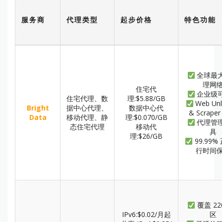
服务商
代理类型
起步价格
特色功能
全球最
理网
住宅代
企业级
住宅代理、数
理:$5.88/GB
Web Unl
Bright
据中心代理、
数据中心代
& Scraper
Data
移动代理、静
理:$0.070/GB
代理管
态住宅代理
移动代
具
理:$26/GB
99.99%
行时间
覆盖 22
IPv6:$0.02/月起
区