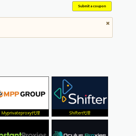
Submit a coupon
Myprivateproxy代理
Shifter代理