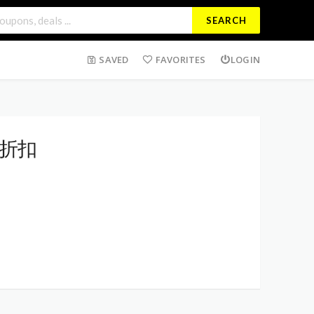
SEARCH
SAVED
FAVORITES
LOGIN
的折扣