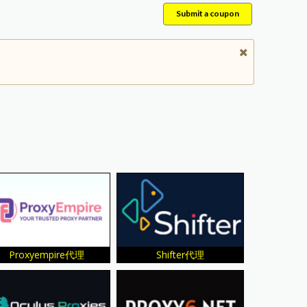
Submit a coupon
Proxyempire代理
Shifter代理