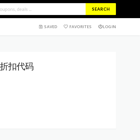
SEARCH
SAVED
FAVORITES
LOGIN
新折扣代码