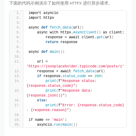
下面的代码示例演示了如何使用 HTTPX 进行异步请求。
import asyncio
import httpx
async 
def
fetch_data
(
url
)
:
    async with httpx.
AsyncClient
()
 as client:
        response = await client.
get
(
url
)
return
 response
async 
def
main
()
:
    url = 
'https://jsonplaceholder.typicode.com/posts/1'
    response = await 
fetch_data
(
url
)
if
 response.
status_code
 == 
200
:
print
(
f
"Response status: 
{response.status_code}"
)
print
(
f
"Response data: 
{response.json()}"
)
else
:
print
(
f
"Error: {response.status_code} 
- {response.reason}"
)
if
 name == 
'main'
:
    asyncio.
run
(
main
())