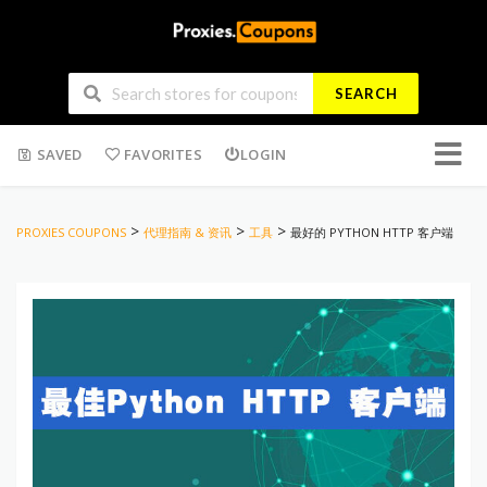
SEARCH
Skip
SAVED
FAVORITES
LOGIN
to
conten
>
>
>
PROXIES COUPONS
代理指南 & 资讯
工具
最好的 PYTHON HTTP 客户端