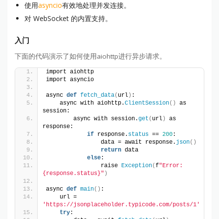
使用
asyncio
有效地处理并发连接。
对 WebSocket 的内置支持。
入门
下面的代码演示了如何使用aiohttp进行异步请求。
import aiohttp
import asyncio
async 
def
fetch_data
(
url
)
:
    async with aiohttp.
ClientSession
()
 as 
session:
        async with session.
get
(
url
)
 as 
response:
if
 response.
status
 == 
200
:
                data = await response.
json
()
return
 data
else
:
                raise 
Exception
(
f
"Error: 
{response.status}"
)
async 
def
main
()
:
    url = 
'https://jsonplaceholder.typicode.com/posts/1'
try
: