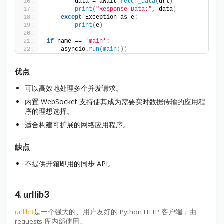
        data = await 
fetch_data
(
url
)
print
(
"Response Data:"
, data
)
except
 Exception as e:
print
(
e
)
if
 name == 
'main'
:
    asyncio.
run
(
main
())
优点
可以高效地处理多个并发请求。
内置 WebSocket 支持使其成为需要实时数据传输的应用程
序的理想选择。
适合构建可扩展的网络应用程序。
缺点
不提供开箱即用的同步 API。
4. urllib3
urllib3
是一个强大的、用户友好的 Python HTTP 客户端，由
requests 库内部使用。