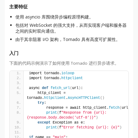
主要特征
使用 asyncio 库围绕异步编程原理构建。
包括对 WebSocket 的强大支持，从而实现客户端和服务器
之间的实时双向通信。
由于其非阻塞 I/O 架构，Tornado 具有高度可扩展性。
入门
下面的代码示例演示了如何使用 Tornado 进行异步请求。
import tornado.
ioloop
import tornado.
httpclient
async 
def
fetch_url
(
url
)
:
    http_client = 
tornado.
httpclient
.
AsyncHTTPClient
()
try
:
        response = await http_client.
fetch
(
url
)
print
(
f
"Response from {url}: 
{response.body.decode('utf-8')}"
)
except
 Exception as e:
print
(
f
"Error fetching {url}: {e}"
)
if
 name == 
"main"
: