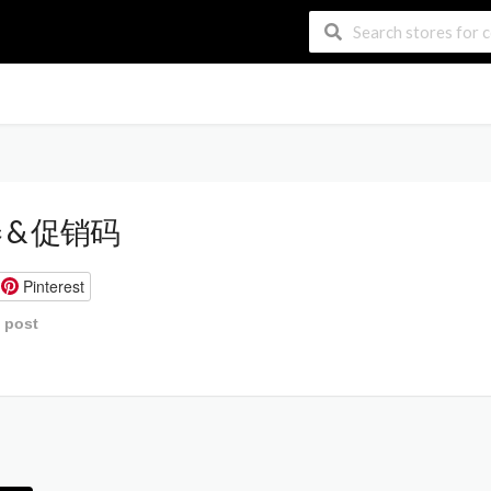
 & 促销码
Pinterest
s post